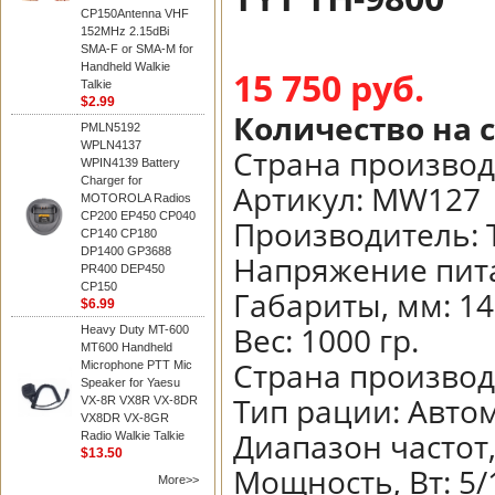
CP150Antenna VHF
152MHz 2.15dBi
SMA-F or SMA-M for
Handheld Walkie
15 750 руб.
Talkie
$2.99
Количество на 
PMLN5192
WPLN4137
Страна производ
WPIN4139 Battery
Charger for
Артикул:
MW127
MOTOROLA Radios
CP200 EP450 CP040
Производитель
:
CP140 CP180
DP1400 GP3688
Напряжение пита
PR400 DEP450
CP150
Габариты, мм
:
14
$6.99
Вес
:
1000 гр.
Heavy Duty MT-600
MT600 Handheld
Страна произво
Microphone PTT Mic
Speaker for Yaesu
Тип рации
:
Авто
VX-8R VX8R VX-8DR
VX8DR VX-8GR
Диапазон частот
Radio Walkie Talkie
$13.50
Мощность, Вт
:
5/
More>>