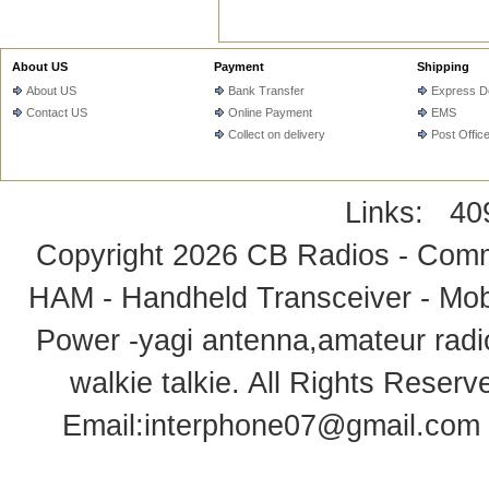
About US
Payment
Shipping
About US
Bank Transfer
Express De
Contact US
Online Payment
EMS
Collect on delivery
Post Offic
Links:
40
Copyright 2026
CB Radios - Comm
HAM - Handheld Transceiver - Mobi
Power -yagi antenna,amateur radi
walkie talkie
. All Rights Rese
Email:
interphone07@gmail.com