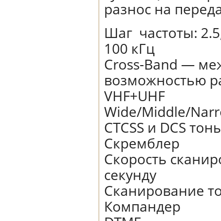
разнос на переда
Шаг частоты: 2.5, 5
100 кГц
Cross-Band — ме
возможностью р
VHF+UHF
Wide/Middle/Nar
CTCSS и DCS тон
Скремблер
Скорость сканир
секунду
Сканирование т
Компандер