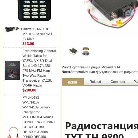
BAOFENG
HM-180 Speaker
Microphone , HM-180
Mic Replace EM-
48/HS-50/EM101 For
Hidden
ICOM IC-M700 IC-
M710 IC-M700PRO
IC-M60
$13.00
Free shipping General
Walkie Talkie for
YAESU VX-6R Dual-
Band 140-174/420-
Prev:
Портативная рация Midland G14
470 MHz FM Ham
Next:
Автомобильная двухдиапазонная радиост
Two Way Radio
Transceiver YAESU
Related
Comment
Pa
detail
VX-6R Radio
$280.00
PMLN5192
WPLN4137
WPIN4139 Battery
Charger for
MOTOROLA Radios
Радиостанция
CP200 EP450 CP040
CP140 CP180
DP1400 GP3688
TYT TH-9800
PR400 DEP450