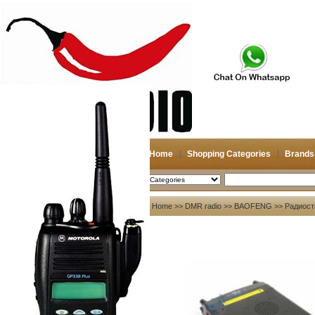
Home
Shopping Categories
Brands
2026-08-09
Search
My account
Home
>>
DMR radio
>>
BAOFENG
>> Радиост
Register
/
Login
Shopping Cart(0)
Compare Now(0)
Your Recent History