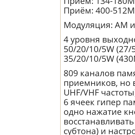
Приём: 134-180M
Приём: 400-512M
Модуляция: AM и
4 уровня выходн
50/20/10/5W (27/
35/20/10/5W (43
809 каналов пам
приемников, но 
UHF/VHF частоты
6 ячеек гипер па
одно нажатие кн
восстанавливать
субтона) и наст