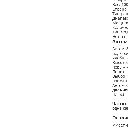
Вес
:
100
Страна
Тип ра
Диапазо
Мощнос
Количес
Тип мо
Нет в н
Автом
Автомо
подключ
Удобны
Высокое
новым 
Перекл
Выбор к
панели.
Автомо
дальн
Плюс)
Частот
одна ка
Основ
Имеет 4