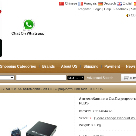
Chinese
Français
Deutsch
English
Register
|
Login
|
Help
|
Feedback
|
CB 
Si
Joi
CB 
Joi
Shopping Categories
Brands
About US
Shipping
Payment
News
Advanced Search
0 I
CB RADIOS
>> Автомобильная Си-Би радиостанция Alan 100 PLUS
Автомобильная Си-Би радиоста
PLUS
Item#:21082114044325
Score:
30
(Score change Discount Vo
Weight:.855 kg.