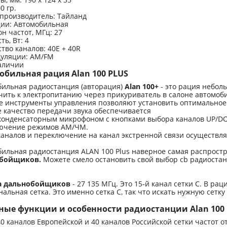
0 гр.
 производитель
:
Тайланд
ции
:
Автомобильная
н частот, МГц
:
27
ть, Вт
:
4
тво каналов
:
40E + 40R
дуляции
:
AM/FM
аличии
обильная рация Alan 100 PLUS
бильная радиостанция (авторация)
Alan 100+
- это рация небол
ить к электропитанию через прикуриватель в салоне автомоб
е инструменты управления позволяют установить оптимальное
 качество передачи звука обеспечивается
конденсаторным микрофоном с кнопками выбора каналов UP/D
ючение режимов АМ/ЧМ.
аналов и переключение на канал экстренной связи осуществл
бильная радиостанция ALAN 100 Plus наверное самая распрос
обойщиков.
Можете смело остановить свой выбор cb радиостанц
а дальнобойщиков
- 27 135 МГц. Это 15-й канал сетки С. В раци
нальная сетка. Это именно сетка С, так что искать нужную сетку
ные функции и особенности радиостанции Alan 100
0 каналов Европейской и 40 каналов Российской сетки частот от