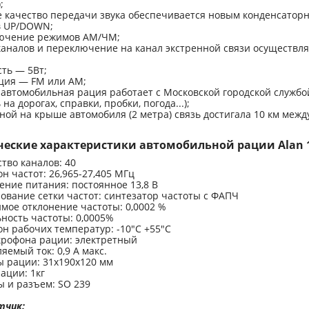
;
е качество передачи звука обеспечивается новым конденсато
в UP/DOWN;
ючение режимов АМ/ЧМ;
аналов и переключение на канал экстренной связи осуществл
ть — 5Вт;
ция — FM или АМ;
автомобильная рация работает с Московской городской службой
на дорогах, справки, пробки, погода...);
ной на крыше автомобиля (2 метра) связь достигала 10 км меж
ческие характеристики автомобильной рации Alan 
тво каналов: 40
н частот: 26,965-27,405 МГц
ние питания: постоянное 13,8 В
вание сетки частот: синтезатор частоты с ФАПЧ
мое отклонение частоты: 0,0002 %
ность частоты: 0,0005%
н рабочих температур: -10"С +55"С
крофона рации: электретный
яемый ток: 0,9 А макс.
 рации: 31х190х120 мм
ации: 1кг
 и разъем: SO 239
тчик: