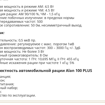
я мощность в режиме AM: 4,5 Вт
я мощность и режиме ЧМ: 4.5 Вт
ия рации: AM 90/100 %, ЧМ - 1,5 кГц
ение побочных излучении: в пределах нормы
передаваемых частот: 500
е сопротивление: 50 0м, несимметричный выход.
ик:
тельность: 0,5 мкВ пр.
авление: регулируемое с макс. порогом 1мВ
н воспроизводимых частот: 300 – 3000 Гц +/- 3дБ
я мощность: Hе более 3 Вт
ный громкоговоритель: 8 Ом
точная частота: 1 ПЧ: 10,695 МГц, II ПЧ: 455 кГц
ные искажения рации при частоте 1 кГц: 5%
ектность автомобильной рации Alan 100 PLUS
анция;
он;
питания;
ный набор;
;
ство по эксплуатации.