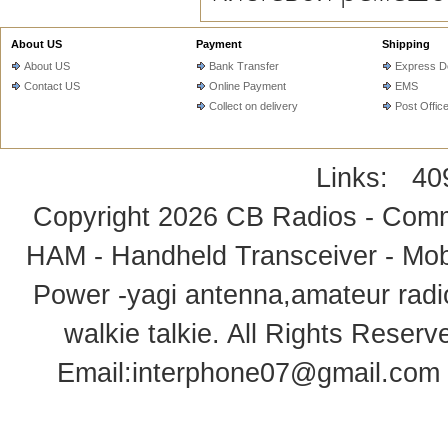
About US
Payment
Shipping
About US
Bank Transfer
Express De
Contact US
Online Payment
EMS
Collect on delivery
Post Offic
Links:
40
Copyright 2026
CB Radios - Comm
HAM - Handheld Transceiver - Mobi
Power -yagi antenna,amateur radi
walkie talkie
. All Rights Rese
Email:
interphone07@gmail.com