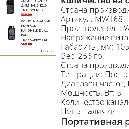
Количество на 
AMATEUR RADIO
,2/4M HANDHELD
Страна производи
TRANSCEIVER
$89.00
Артикул:
MW168
WOUXUN KG-UV9K
Производитель
:
W
PROPACK -
HANDHELD DUAL
Напряжение пита
BAND
TRANSCEIVER KIT
Габариты, мм
:
105
$69.00
More>>
Вес
:
256 гр.
Страна производ
Тип рации
:
Порта
Диапазон частот,
Мощность, Вт
:
5
Количество канал
Нет в наличии
Портативная 