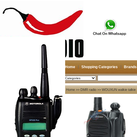
Home
Shopping Categories
Brands
2026-08-10
Search
My account
Home
>>
DMR radio
>>
WOUXUN walkie talkie
Register
/
Login
Shopping Cart(0)
Compare Now(0)
Your Recent History