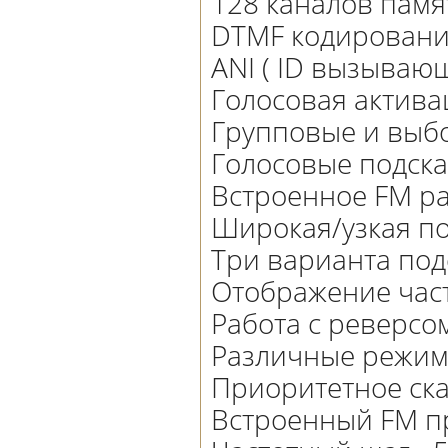
128 каналов памя
DTMF кодировани
ANI ( ID вызываю
Голосовая актива
Групповые и выб
Голосовые подска
Встроенное FM р
Широкая/узкая п
Три варианта под
Отображение част
Работа с реверсом
Различные режим
Приоритетное ск
Встроенный FM п