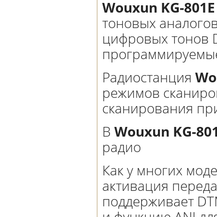
Wouxun KG-801E
тоновых аналогов
цифровых тонов D
программируемые
Радиостанция
Wo
режимов сканиров
сканирования пр
В
Wouxun KG-801
радио
Как у многих моде
активация переда
поддерживает DTM
и функцию ANI дл