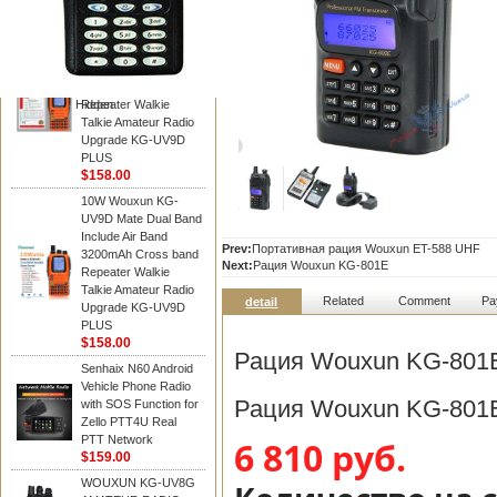
WOUXUN walkie talkie
10W Wouxun KG-
UV9D Mate Dual Band
Include Air Band
3200mAh Cross band
Hidden
Repeater Walkie
Talkie Amateur Radio
Upgrade KG-UV9D
PLUS
$158.00
10W Wouxun KG-
UV9D Mate Dual Band
Include Air Band
Prev:
Портативная рация Wouxun ET-588 UHF
3200mAh Cross band
Next:
Рация Wouxun KG-801E
Repeater Walkie
Talkie Amateur Radio
Related
Comment
Pa
detail
Upgrade KG-UV9D
PLUS
$158.00
Рация Wouxun KG-801
Senhaix N60 Android
Vehicle Phone Radio
Рация Wouxun KG-801
with SOS Function for
Zello PTT4U Real
PTT Network
6 810 руб.
$159.00
WOUXUN KG-UV8G