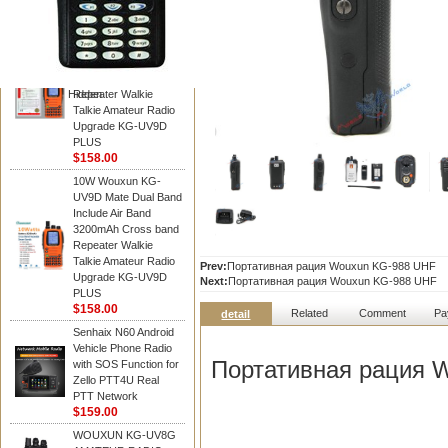
WOUXUN walkie talkie
10W Wouxun KG-
UV9D Mate Dual Band
Include Air Band
3200mAh Cross band
Hidden
Repeater Walkie
Talkie Amateur Radio
Upgrade KG-UV9D
PLUS
$158.00
10W Wouxun KG-
UV9D Mate Dual Band
Include Air Band
3200mAh Cross band
Repeater Walkie
Talkie Amateur Radio
Prev:
Портативная рация Wouxun KG-988 UHF
Upgrade KG-UV9D
Next:
Портативная рация Wouxun KG-988 UHF
PLUS
$158.00
Related
Comment
Pa
detail
Senhaix N60 Android
Vehicle Phone Radio
Портативная рация 
with SOS Function for
Zello PTT4U Real
PTT Network
$159.00
WOUXUN KG-UV8G