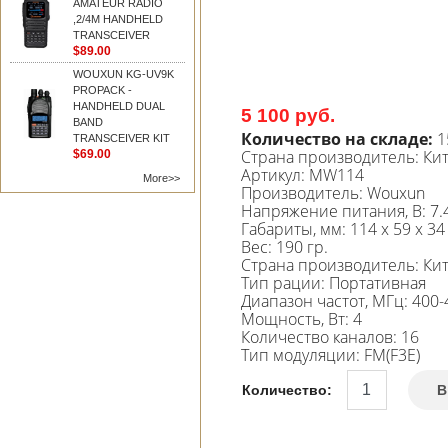
AMATEUR RADIO
,2/4M HANDHELD
TRANSCEIVER
$89.00
WOUXUN KG-UV9K
PROPACK -
HANDHELD DUAL
5 100 руб.
BAND
Количество на складе:
1
TRANSCEIVER KIT
Страна производитель:
Ки
$69.00
Артикул:
MW114
More>>
Производитель
:
Wouxun
Напряжение питания, В
:
7.
Габариты, мм
:
114 х 59 х 34
Вес
:
190 гр.
Страна производитель
:
Ки
Тип рации
:
Портативная
Диапазон частот, МГц
:
400-
Мощность, Вт
:
4
Количество каналов
:
16
Тип модуляции
:
FM(F3E)
Количество:
В