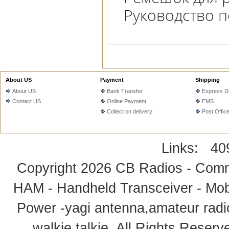
Руководство п
About US
Payment
Shipping
About US
Bank Transfer
Express De
Contact US
Online Payment
EMS
Collect on delivery
Post Offic
Links:
40
Copyright 2026
CB Radios - Comm
HAM - Handheld Transceiver - Mobi
Power -yagi antenna,amateur radi
walkie talkie
. All Rights Rese