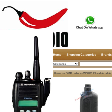
Home
Shopping Categories
Brands
2026-08-08
Search
My account
Home
>>
DMR radio
>>
WOUXUN walkie talkie
Register
/
Login
Shopping Cart(0)
Compare Now(0)
Your Recent History