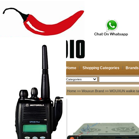
Home
Shopping Categories
Brands
2026-08-08
Search
My account
Home
>>
Wouxun Brand
>>
WOUXUN walkie tal
Register
/
Login
Shopping Cart(0)
Compare Now(0)
Your Recent History