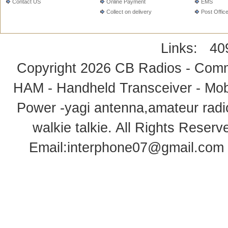
Contact US
Online Payment
EMS
Collect on delivery
Post Offic
Links:
40
Copyright 2026
CB Radios - Comm
HAM - Handheld Transceiver - Mobi
Power -yagi antenna,amateur radi
walkie talkie
. All Rights Rese
Email:
interphone07@gmail.com