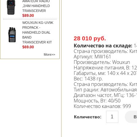
AMATEUR RADIO
,2/4M HANDHELD
TRANSCEIVER
$89.00
WOUXUN KG-UV9K
PROPACK -
HANDHELD DUAL
28 010 руб.
BAND
TRANSCEIVER KIT
Количество на складе:
1
$69.00
Страна производитель:
Ки
More>>
Артикул:
MW161
Производитель
:
Wouxun
Напряжение питания, В
:
12
Габариты, мм
:
140 x 44 x 20
Вес
:
1438 гр.
Страна производитель
:
Ки
Тип рации
:
Автомобильная
Диапазон частот, МГц
:
136-
Мощность, Вт
:
40/50
Количество каналов
:
999
Количество:
В