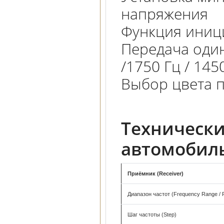
напряжения
Функция иниц
Передача один
/1750 Гц / 145
Выбор цвета п
Технически
автомобил
Приёмник (Receiver)
Диапазон частот (Frequency Range / 
Шаг частоты (Step)