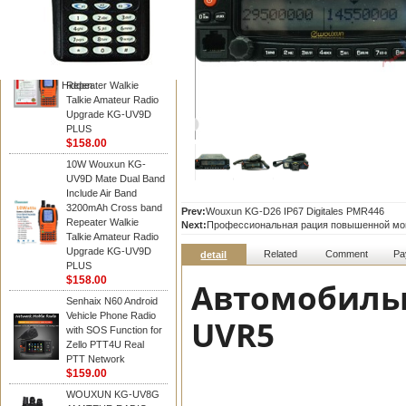
WOUXUN walkie talkie
10W Wouxun KG-
UV9D Mate Dual Band
Include Air Band
3200mAh Cross band
Hidden
Repeater Walkie
Talkie Amateur Radio
Upgrade KG-UV9D
PLUS
$158.00
10W Wouxun KG-
UV9D Mate Dual Band
Include Air Band
3200mAh Cross band
Prev:
Wouxun KG-D26 IP67 Digitales PMR446
Repeater Walkie
Next:
Профессиональная рация повышенной м
Talkie Amateur Radio
Upgrade KG-UV9D
Related
Comment
Pa
detail
PLUS
$158.00
Автомобильн
Senhaix N60 Android
Vehicle Phone Radio
UVR5
with SOS Function for
Zello PTT4U Real
PTT Network
$159.00
WOUXUN KG-UV8G