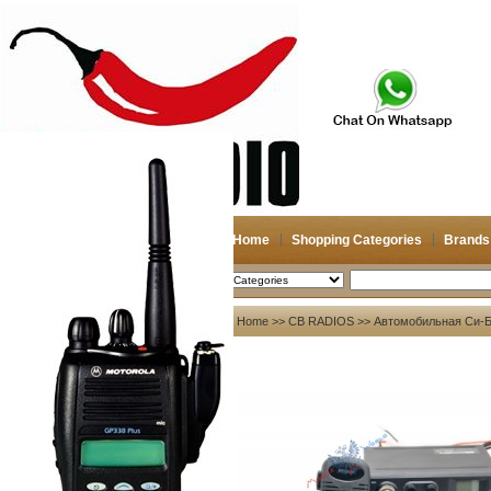
Home
Shopping Categories
Brands
2026-08-08
Search
My account
Home
>>
CB RADIOS
>> Автомобильная Си-Б
Register
/
Login
Shopping Cart(0)
Compare Now(0)
Your Recent History