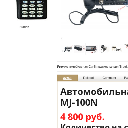
Hidden
Prev:
Автомобильная Си-Би радиостанция Track
Related
Comment
Pa
detail
Автомобильна
MJ-100N
4 800 руб.
Количество на 