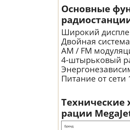
Основные фун
радиостанции
Широкий дисплей
Двойная систем
AM / FM модуляц
4-штырьковый р
Энергонезависи
Питание от сети 
Технические 
рации MegaJe
Бренд