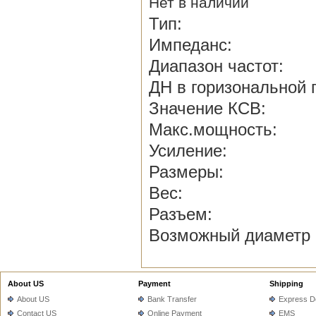
Нет в наличии
Тип: Волновой
Импед
Диапазон ч
ДН в горизональн
Значен
Макс.мо
Усилен
Размеры:
Вес
Разъе
Возможный ди
About US
Payment
Shipping
About US
Bank Transfer
Express De
Contact US
Online Payment
EMS