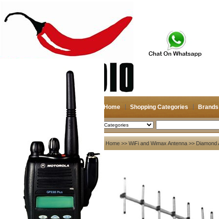
Home
Shopping Categories
Brands
2026-08-09
Search
My account
Home
>>
WiFi and Wimax Antenna
>> Diamond
Register
/
Login
Shopping Cart(0)
Compare Now(0)
Your Recent History